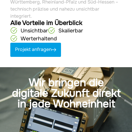
Württemberg, Rheinland-Pfalz und Süd-Hessen –
technisch präzise und nahezu unsichtbar
integriert.
Alle Vorteile im Überblick
Unsichtbar
Skalierbar
Werterhaltend
Projekt anfragen
Wir bringen die
digitale Zukunft direkt
in jede Wohneinheit