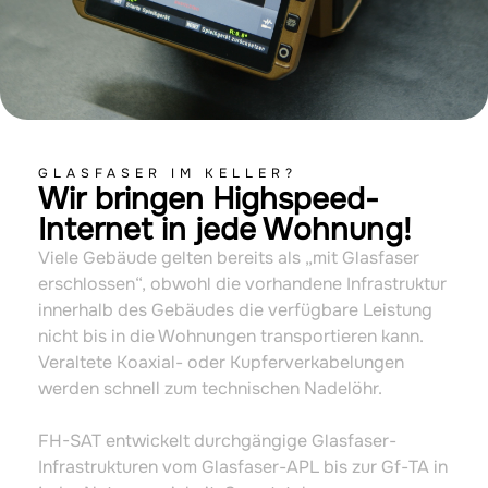
GLASFASER IM KELLER?
Wir bringen Highspeed-
Internet in jede Wohnung!
Viele Gebäude gelten bereits als „mit Glasfaser
erschlossen“, obwohl die vorhandene Infrastruktur
innerhalb des Gebäudes die verfügbare Leistung
nicht bis in die Wohnungen transportieren kann.
Veraltete Koaxial- oder Kupferverkabelungen
werden schnell zum technischen Nadelöhr.
FH-SAT entwickelt durchgängige Glasfaser-
Infrastrukturen vom Glasfaser-APL bis zur Gf-TA in