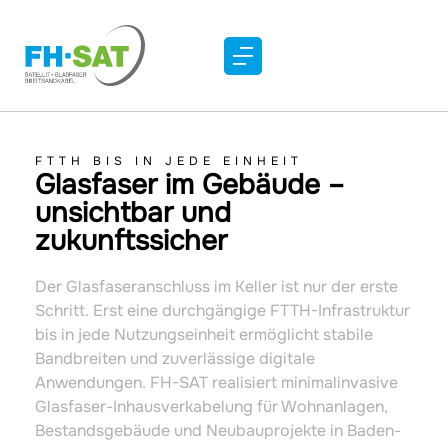
FTTH BIS IN JEDE EINHEIT​
Glasfaser im Gebäude –
unsichtbar und
zukunftssicher
Der Glasfaseranschluss im Keller ist nur der erste
Schritt. Erst eine durchgängige FTTH-Infrastruktur
bis in jede Nutzungseinheit ermöglicht stabile
Bandbreiten und zuverlässige digitale
Anwendungen. FH-SAT realisiert minimalinvasive
Glasfaser-Inhausverkabelung für Wohnanlagen,
Bestandsgebäude und Neubauprojekte in Baden-