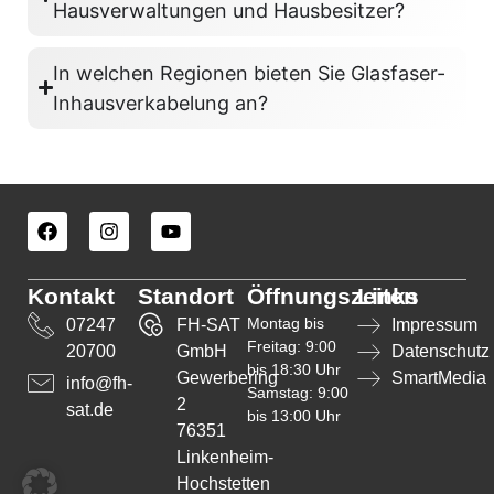
Hausverwaltungen und Hausbesitzer?
In welchen Regionen bieten Sie Glasfaser-
Inhausverkabelung an?
Kontakt
Standort
Öffnungszeiten
Links
Montag bis
07247
FH-SAT
Impressum
Freitag: 9:00
20700
GmbH
Datenschutz
bis 18:30 Uhr
Gewerbering
SmartMedia
info@fh-
Samstag: 9:00
2
sat.de
bis 13:00 Uhr
76351
Linkenheim-
Hochstetten